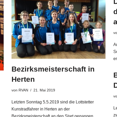
d
v
A
S
e
Bezirksmeisterschaft in
Herten
von
RVAN
21. Mai 2019
v
Letzten Sonntag 5.5.2019 sind die Lottstetter
L
Kunstradfahrer in Herten an der
z
Bezirksmeisterschaft an den Start gegangen.