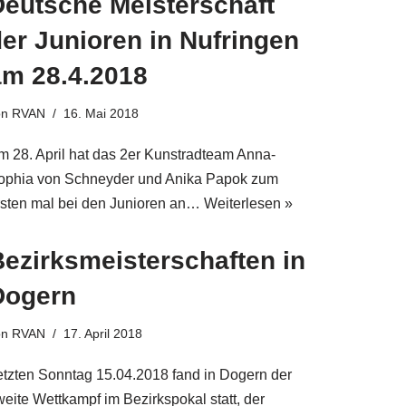
Deutsche Meisterschaft
er Junioren in Nufringen
am 28.4.2018
on
RVAN
16. Mai 2018
m 28. April hat das 2er Kunstradteam Anna-
ophia von Schneyder und Anika Papok zum
rsten mal bei den Junioren an…
Weiterlesen »
Bezirksmeisterschaften in
Dogern
on
RVAN
17. April 2018
etzten Sonntag 15.04.2018 fand in Dogern der
weite Wettkampf im Bezirkspokal statt, der