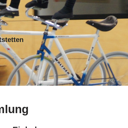
stetten
mlung