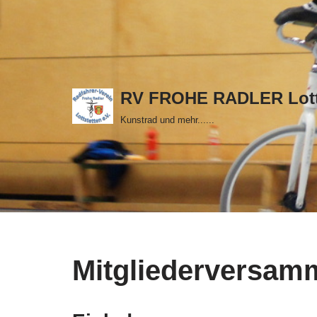
Zum
Inhalt
springen
RV FROHE RADLER Lott
Kunstrad und mehr......
Mitgliederversam